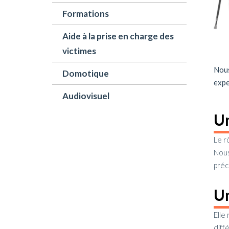
Formations
Aide à la prise en charge des
victimes
Nous
Domotique
expe
Audiovisuel
Un
Le r
Nous
préc
Un
Elle
diff