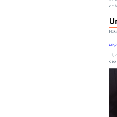
de t
Un
Nous
L’exp
Ici,
dép